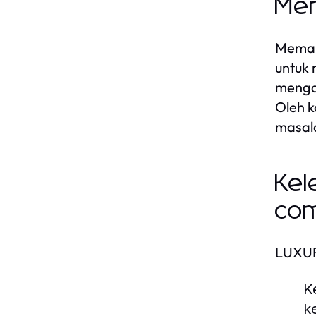
Men
Memaha
untuk 
mengak
Oleh k
masala
Kel
co
LUXUR
K
k