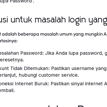
Lupa Password'.
usi untuk masalah login yan
t adalah beberapa masalah umum yang mungkin And
tasinya:
esalahan Password:
Jika Anda lupa password, g
eresetnya.
kunt Tidak Ditemukan:
Pastikan username yang
erlanjut, hubungi customer service.
oneksi Internet Buruk:
Pastikan sinyal internet
embali.