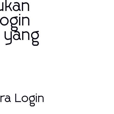
ukan
ogin
 yang
ra Login