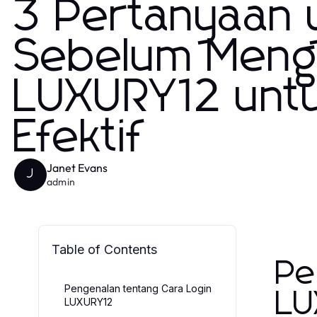
3 Pertanyaan 
Sebelum Meng
LUXURY12 unt
Efektif
Janet Evans
J
admin
Table of Contents
Pe
Pengenalan tentang Cara Login
LU
LUXURY12