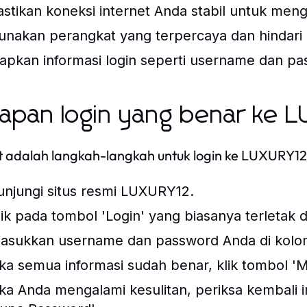
astikan koneksi internet Anda stabil untuk meng
unakan perangkat yang terpercaya dan hindari
iapkan informasi login seperti username dan p
apan login yang benar ke 
t adalah langkah-langkah untuk login ke LUXURY12
unjungi situs resmi LUXURY12.
lik pada tombol 'Login' yang biasanya terletak d
asukkan username dan password Anda di kolom
ika semua informasi sudah benar, klik tombol 
ika Anda mengalami kesulitan, periksa kembali 