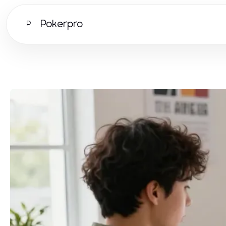
Pokerpro
P