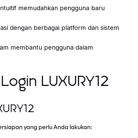
intuitif memudahkan pengguna baru
asi dengan berbagai platform dan sistem
dalam membantu pengguna dalam
 Login LUXURY12
UXURY12
rsiapan yang perlu Anda lakukan: