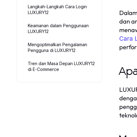
Langkah-Langkah Cara Login
Dalam 
LUXURY12
dan am
Keamanan dalam Penggunaan
menawa
LUXURY12
Cara 
Mengoptimalkan Pengalaman
perfor
Pengguna di LUXURY12
Tren dan Masa Depan LUXURY12
Apa
di E-Commerce
LUXURY
dengan
penggu
tekno