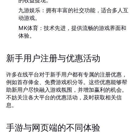
的收益提现。
九游娱乐：拥有丰富的社交功能，适合多人互
动游戏。
MK体育：技术先进，提供流畅的游戏界面和
体验。
新手用户注册与优惠活动
许多在线平台对于新手用户都有专属的注册优惠，
例如首存俸金、免费游戏积分等。这些优惠能够帮
助新用户尽快融入游戏氛围，并增加赢利的机会。
不妨关注各大平台的优惠活动，及时获取相关信
息。
手游与网页端的不同体验