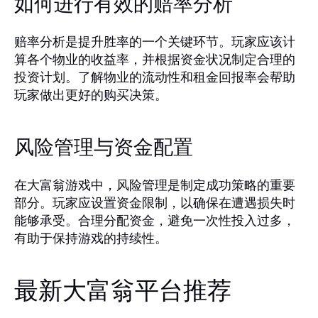
如何进行有效的赔率分析
赔率分析是提升胜率的一个关键环节。玩家应该计
算各个物业的收益率，并根据资金状况制定合理的
投资计划。了解物业的流动性和租金回报率会帮助
玩家做出更好的购买决策。
风险管理与资金配置
在大富翁游戏中，风险管理是制定成功策略的重要
部分。玩家应设置资金限制，以确保在遭遇损失时
能够承受。合理分配资金，避免一次性投入过多，
有助于保持游戏的持续性。
最新大富翁平台推荐