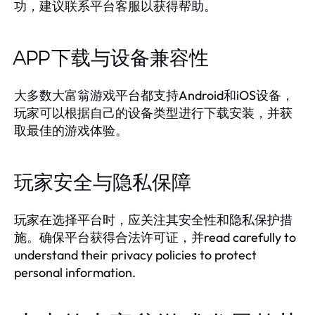
功，建议联系平台客服以获得帮助。
APP下载与设备兼容性
大多数大富翁游戏平台都支持Android和iOS设备，
玩家可以根据自己的设备类型进行下载安装，并获
取最佳的游戏体验。
玩家安全与隐私保障
玩家在选择平台时，应关注其安全性和隐私保护措
施。确保平台获得合法许可证，并read carefully to
understand their privacy policies to protect
personal information.