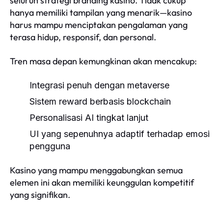
seluruh strategi branding kasino. Tidak cukup
hanya memiliki tampilan yang menarik—kasino
harus mampu menciptakan pengalaman yang
terasa hidup, responsif, dan personal.
Tren masa depan kemungkinan akan mencakup:
Integrasi penuh dengan metaverse
Sistem reward berbasis blockchain
Personalisasi AI tingkat lanjut
UI yang sepenuhnya adaptif terhadap emosi
pengguna
Kasino yang mampu menggabungkan semua
elemen ini akan memiliki keunggulan kompetitif
yang signifikan.