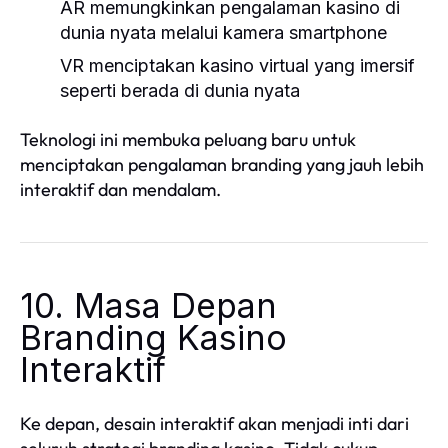
AR memungkinkan pengalaman kasino di
dunia nyata melalui kamera smartphone
VR menciptakan kasino virtual yang imersif
seperti berada di dunia nyata
Teknologi ini membuka peluang baru untuk
menciptakan pengalaman branding yang jauh lebih
interaktif dan mendalam.
10. Masa Depan
Branding Kasino
Interaktif
Ke depan, desain interaktif akan menjadi inti dari