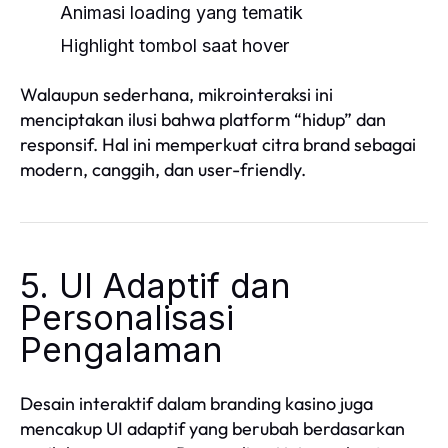
Animasi loading yang tematik
Highlight tombol saat hover
Walaupun sederhana, mikrointeraksi ini
menciptakan ilusi bahwa platform “hidup” dan
responsif. Hal ini memperkuat citra brand sebagai
modern, canggih, dan user-friendly.
5. UI Adaptif dan
Personalisasi
Pengalaman
Desain interaktif dalam branding kasino juga
mencakup UI adaptif yang berubah berdasarkan