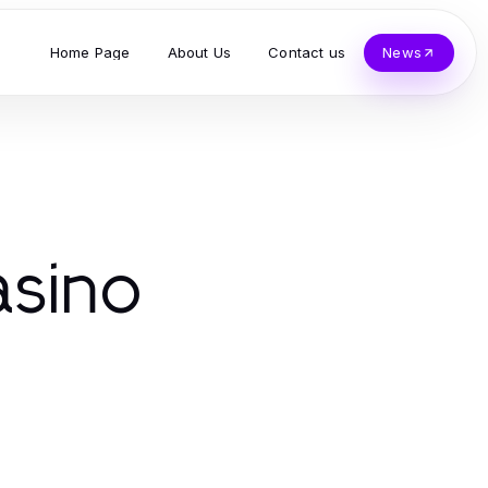
Home Page
About Us
Contact us
News
asino