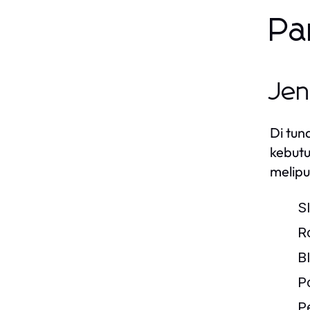
Pa
Jen
Di tun
kebutu
meliput
Sl
R
B
P
P