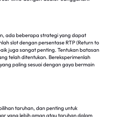
n, ada beberapa strategi yang dapat
ah slot dengan persentase RTP (Return to
 baik juga sangat penting. Tentukan batasan
ng telah ditentukan. Bereksperimenlah
yang paling sesuai dengan gaya bermain
lihan taruhan, dan penting untuk
uar yang lebih aman atau taruhan dalam