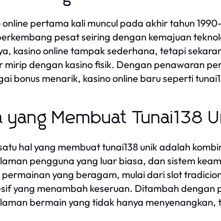
 online pertama kali muncul pada akhir tahun 1990-an
berkembang pesat seiring dengan kemajuan teknolo
ya, kasino online tampak sederhana, tetapi seka
 mirip dengan kasino fisik. Dengan penawaran pe
ai bonus menarik, kasino online baru seperti tunai
 yang Membuat Tunai138 U
satu hal yang membuat tunai138 unik adalah kombi
aman pengguna yang luar biasa, dan sistem keam
n permainan yang beragam, mulai dari slot tradici
esif yang menambah keseruan. Ditambah dengan pr
laman bermain yang tidak hanya menyenangkan, t