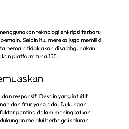
 menggunakan teknologi enkripsi terbaru
 pemain. Selain itu, mereka juga memiliki
ta pemain tidak akan disalahgunakan.
an platform tunai138.
emuaskan
n responsif. Desain yang intuitif
an dan fitur yang ada. Dukungan
faktor penting dalam meningkatkan
ukungan melalui berbagai saluran