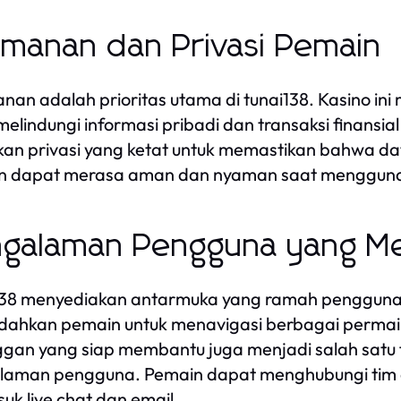
manan dan Privasi Pemain
an adalah prioritas utama di tunai138. Kasino ini
melindungi informasi pribadi dan transaksi finansial
kan privasi yang ketat untuk memastikan bahwa da
n dapat merasa aman dan nyaman saat menggunak
ngalaman Pengguna yang M
38 menyediakan antarmuka yang ramah pengguna da
ahkan pemain untuk menavigasi berbagai permain
gan yang siap membantu juga menjadi salah satu 
laman pengguna. Pemain dapat menghubungi tim d
uk live chat dan email.