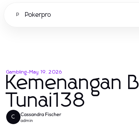
Pokerpro
P
Gambling
-
May 19, 2026
Kemenangan Be
Tunai138
Cassandra Fischer
C
admin