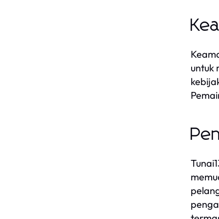
Kea
Keaman
untuk 
kebija
Pemai
Pe
Tunai1
memud
pelang
penga
termas