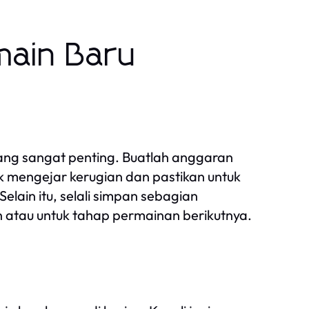
main Baru
yang sangat penting. Buatlah anggaran
k mengejar kerugian dan pastikan untuk
elain itu, selali simpan sebagian
atau untuk tahap permainan berikutnya.