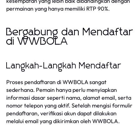
kesempatan yang lebih baik dibandingkan dengan
permainan yang hanya memiliki RTP 90%.
Bergabung dan Mendaftar
di WWBOLA
Langkah-Langkah Mendaftar
Proses pendaftaran di WWBOLA sangat
sederhana. Pemain hanya perlu menyiapkan
informasi dasar seperti nama, alamat email, serta
nomor telepon yang aktif. Setelah mengisi formulir
pendaftaran, verifikasi akun dapat dilakukan
melalui email yang dikirimkan oleh WWBOLA.