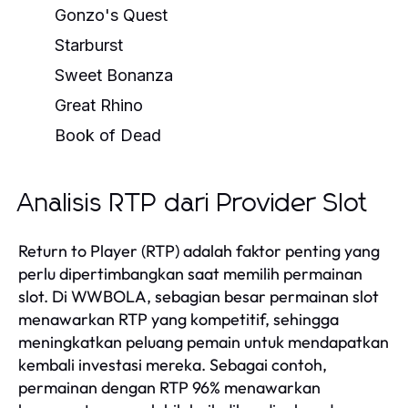
Gonzo's Quest
Starburst
Sweet Bonanza
Great Rhino
Book of Dead
Analisis RTP dari Provider Slot
Return to Player (RTP) adalah faktor penting yang
perlu dipertimbangkan saat memilih permainan
slot. Di WWBOLA, sebagian besar permainan slot
menawarkan RTP yang kompetitif, sehingga
meningkatkan peluang pemain untuk mendapatkan
kembali investasi mereka. Sebagai contoh,
permainan dengan RTP 96% menawarkan