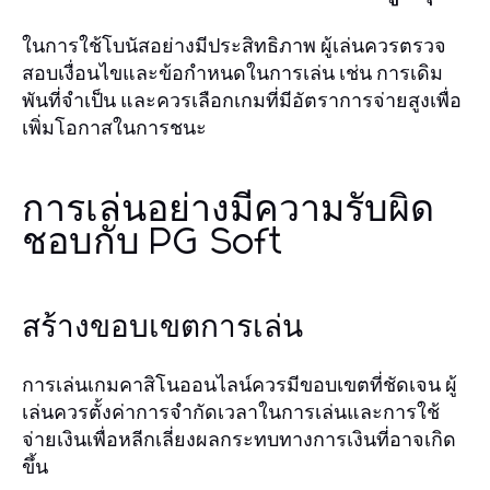
ในการใช้โบนัสอย่างมีประสิทธิภาพ ผู้เล่นควรตรวจ
สอบเงื่อนไขและข้อกำหนดในการเล่น เช่น การเดิม
พันที่จำเป็น และควรเลือกเกมที่มีอัตราการจ่ายสูงเพื่อ
เพิ่มโอกาสในการชนะ
การเล่นอย่างมีความรับผิด
ชอบกับ PG Soft
สร้างขอบเขตการเล่น
การเล่นเกมคาสิโนออนไลน์ควรมีขอบเขตที่ชัดเจน ผู้
เล่นควรตั้งค่าการจำกัดเวลาในการเล่นและการใช้
จ่ายเงินเพื่อหลีกเลี่ยงผลกระทบทางการเงินที่อาจเกิด
ขึ้น