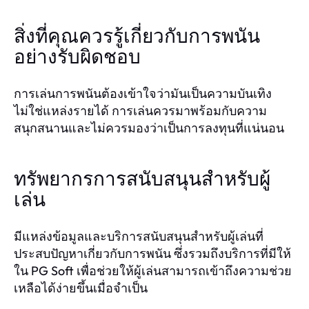
สิ่งที่คุณควรรู้เกี่ยวกับการพนัน
อย่างรับผิดชอบ
การเล่นการพนันต้องเข้าใจว่ามันเป็นความบันเทิง
ไม่ใช่แหล่งรายได้ การเล่นควรมาพร้อมกับความ
สนุกสนานและไม่ควรมองว่าเป็นการลงทุนที่แน่นอน
ทรัพยากรการสนับสนุนสำหรับผู้
เล่น
มีแหล่งข้อมูลและบริการสนับสนุนสำหรับผู้เล่นที่
ประสบปัญหาเกี่ยวกับการพนัน ซึ่งรวมถึงบริการที่มีให้
ใน PG Soft เพื่อช่วยให้ผู้เล่นสามารถเข้าถึงความช่วย
เหลือได้ง่ายขึ้นเมื่อจำเป็น