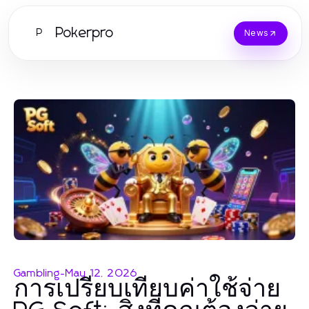
Pokerpro
P
News
Gambling
-
May 12, 2026
การเปรียบเทียบค่าใช้จ่าย