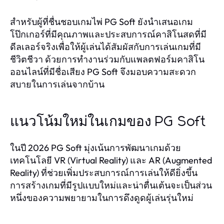
สำหรับผู้ที่ชื่นชอบเกมไพ่ PG Soft ยังนำเสนอเกม
โป๊กเกอร์ที่มีคุณภาพและประสบการณ์คาสิโนสดที่มี
ดีลเลอร์จริงเพื่อให้ผู้เล่นได้สัมผัสกับการเล่นเกมที่มี
ชีวิตชีวา ด้วยการทำงานร่วมกับแพลตฟอร์มคาสิโน
ออนไลน์ที่มีชื่อเสียง PG Soft จึงมอบความสะดวก
สบายในการเล่นจากบ้าน
แนวโน้มใหม่ในเกมของ PG Soft
ในปี 2026 PG Soft มุ่งเน้นการพัฒนาเกมด้วย
เทคโนโลยี VR (Virtual Reality) และ AR (Augmented
Reality) ที่ช่วยเพิ่มประสบการณ์การเล่นให้ดียิ่งขึ้น
การสร้างเกมที่มีรูปแบบใหม่และน่าตื่นเต้นจะเป็นส่วน
หนึ่งของความพยายามในการดึงดูดผู้เล่นรุ่นใหม่