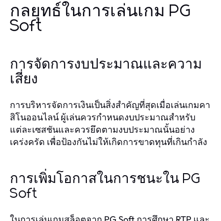
กลยุทธ์ในการเล่นเกม PG
Soft
การจัดการงบประมาณและความ
เสี่ยง
การบริหารจัดการเงินเป็นสิ่งสำคัญที่สุดเมื่อเล่นเกมคา
สิโนออนไลน์ ผู้เล่นควรกำหนดงบประมาณสำหรับ
แต่ละเซสชันและควรยึดตามงบประมาณนั้นอย่าง
เคร่งครัด เพื่อป้องกันไม่ให้เกิดการขาดทุนที่เกินกำลัง
การเพิ่มโอกาสในการชนะใน PG
Soft
ในการเล่นเกมสล็อตจาก PG Soft การศึกษา RTP และ