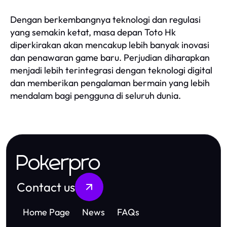
Dengan berkembangnya teknologi dan regulasi
yang semakin ketat, masa depan Toto Hk
diperkirakan akan mencakup lebih banyak inovasi
dan penawaran game baru. Perjudian diharapkan
menjadi lebih terintegrasi dengan teknologi digital
dan memberikan pengalaman bermain yang lebih
mendalam bagi pengguna di seluruh dunia.
Pokerpro
Contact us
Home Page
News
FAQs