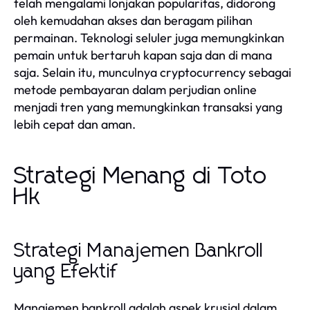
telah mengalami lonjakan popularitas, didorong
oleh kemudahan akses dan beragam pilihan
permainan. Teknologi seluler juga memungkinkan
pemain untuk bertaruh kapan saja dan di mana
saja. Selain itu, munculnya cryptocurrency sebagai
metode pembayaran dalam perjudian online
menjadi tren yang memungkinkan transaksi yang
lebih cepat dan aman.
Strategi Menang di Toto
Hk
Strategi Manajemen Bankroll
yang Efektif
Manajemen bankroll adalah aspek krusial dalam