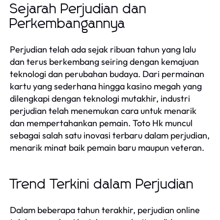
Sejarah Perjudian dan
Perkembangannya
Perjudian telah ada sejak ribuan tahun yang lalu
dan terus berkembang seiring dengan kemajuan
teknologi dan perubahan budaya. Dari permainan
kartu yang sederhana hingga kasino megah yang
dilengkapi dengan teknologi mutakhir, industri
perjudian telah menemukan cara untuk menarik
dan mempertahankan pemain. Toto Hk muncul
sebagai salah satu inovasi terbaru dalam perjudian,
menarik minat baik pemain baru maupun veteran.
Trend Terkini dalam Perjudian
Dalam beberapa tahun terakhir, perjudian online