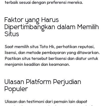
terbaik sesuai dengan preferensi mereka.
Faktor yang Harus
Dipertimbangkan dalam Memilih
Situs
Saat memilih situs Toto Hk, perhatikan reputasi,
lisensi, dan metode pembayaran yang ditawarkan.
Pastikan situs tersebut berlisensi dan diatur untuk
menjamin keadilan dan keamanan.
Ulasan Platform Perjudian
Populer
Ulasan dan testimoni dari pemain lain dapat