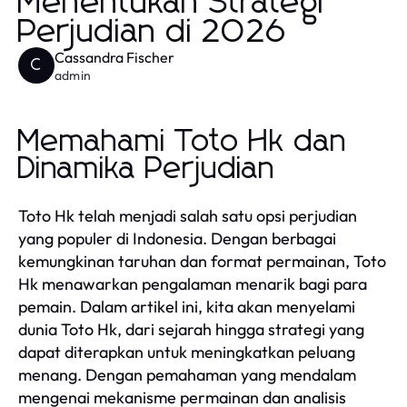
Menentukan Strategi
Perjudian di 2026
Cassandra Fischer
C
admin
Memahami Toto Hk dan
Dinamika Perjudian
Toto Hk telah menjadi salah satu opsi perjudian
yang populer di Indonesia. Dengan berbagai
kemungkinan taruhan dan format permainan, Toto
Hk menawarkan pengalaman menarik bagi para
pemain. Dalam artikel ini, kita akan menyelami
dunia Toto Hk, dari sejarah hingga strategi yang
dapat diterapkan untuk meningkatkan peluang
menang. Dengan pemahaman yang mendalam
mengenai mekanisme permainan dan analisis