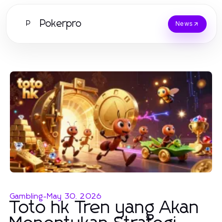
Pokerpro
P
News
Gambling
-
May 30, 2026
Toto hk Tren yang Akan